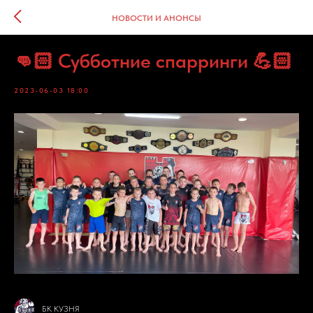
НОВОСТИ И АНОНСЫ
👊🏻 Субботние спарринги 💪🏻
2023-06-03 18:00
БК КУЗНЯ