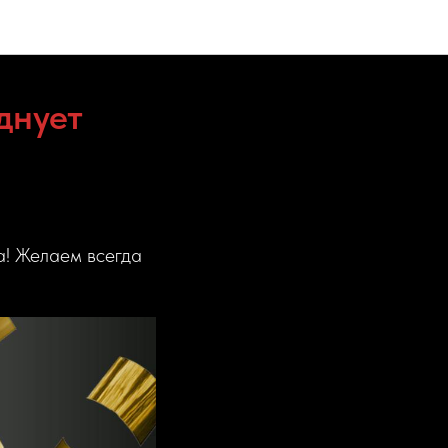
днует
а! Желаем всегда