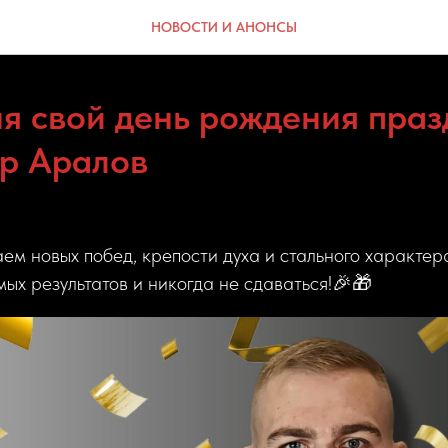
НОВОСТИ И АНОНСЫ
ня свой день рождения праз
р Аралов
ем новых побед, крепости духа и стального характер
ых результатов и никогда не сдаваться!🎉🎁