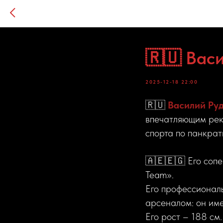
🇷🇺 Вас
2025-12-18 22:00
🇷🇺
Василий Ру
впечатляющим реко
спорта по панкрат
🇦🇪🇪🇬 Его сопе
Team».
Его профессионал
арсеналом: он име
Его рост – 188 см.