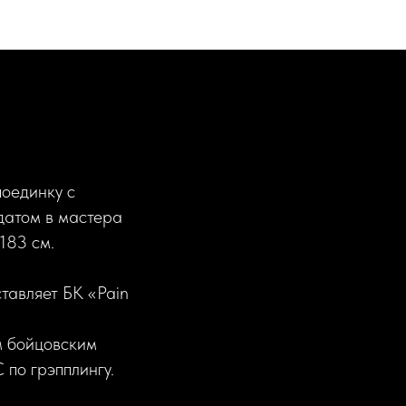
поединку с
датом в мастера
183 см.
тавляет БК «Pain
м бойцовским
по грэпплингу.