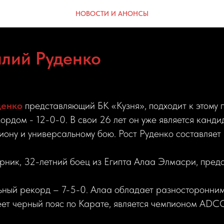
НОВОСТИ И АНОНСЫ
илий Руденко
денко
представляющий БК «Кузня», подходит к этому 
рдом - 12-0-0. В свои 26 лет он уже является канди
иону и универсальному бою. Рост Руденко составляет 
рник, 32-летний боец из Египта Алаа Элмасри, предс
ьный рекорд – 7-5-0. Алаа обладает разносторонни
ет черный пояс по Карате, является чемпионом ADCC 