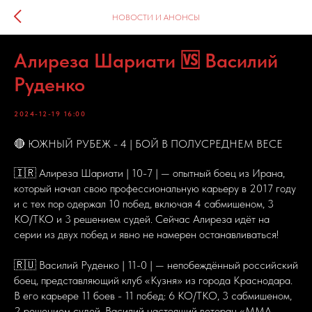
НОВОСТИ И АНОНСЫ
Алиреза Шариати 🆚 Василий
Руденко
2024-12-19 16:00
🔴 ЮЖНЫЙ РУБЕЖ - 4 | БОЙ В ПОЛУСРЕДНЕМ ВЕСЕ
🇮🇷 Алиреза Шариати | 10-7 | — опытный боец из Ирана,
который начал свою профессиональную карьеру в 2017 году
и с тех пор одержал 10 побед, включая 4 сабмишеном, 3
KO/TKO и 3 решением судей. Сейчас Алиреза идёт на
серии из двух побед и явно не намерен останавливаться!
🇷🇺 Василий Руденко | 11-0 | — непобеждённый российский
боец, представляющий клуб «Кузня» из города Краснодара.
В его карьере 11 боев - 11 побед: 6 KO/TKO, 3 сабмишеном,
2 решением судей. Василий настоящий ветеран «ММА