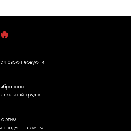
🔥
ая свою первую, и
выбранной
оссальный труд в
 с этим
ои плоды на самом