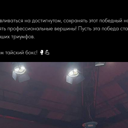
ливаться на достигнутом, сохранять этот победный н
ть профессиональные вершины! Пусть эта победа ста
аших триумфов.
ем тайский бокс! 🥊💪