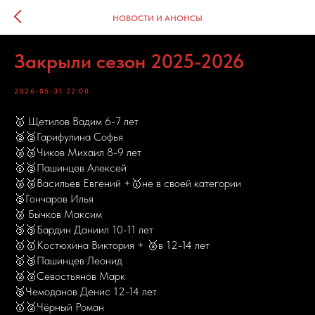
НОВОСТИ И АНОНСЫ
Закрыли сезон 2025-2026
2026-05-31 22:00
🥇 Щетилов Вадим 6-7 лет
🥈🥈Гарифулина Софья
🥈🥉Чиков Михаил 8-9 лет
🥇🥈Пашинцев Алексей
🥈🥉Васильев Евгений +🥇не в своей категории
🥈Гончаров Илья
🥈 Бычков Максим
🥉🥉Бардин Даниил 10-11 лет
🥇🥇Костюхина Виктория + 🥈в 12-14 лет
🥇🥉Пашинцев Леонид
🥈🥉Севостьянов Марк
🥈Чемоданов Денис 12-14 лет
🥇🥈Чёрный Роман