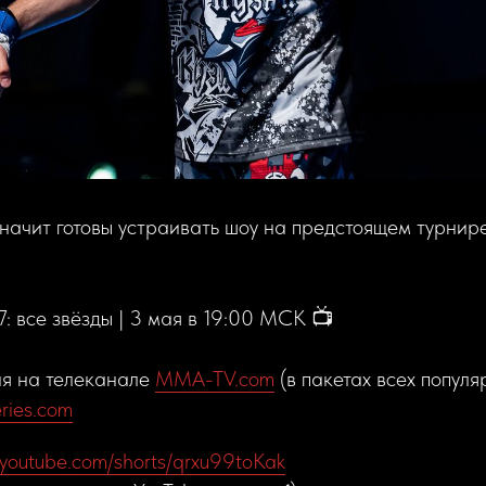
 значит готовы устраивать шоу на предстоящем турн
 все звёзды | 3 мая в 19:00 МСК 📺
я на телеканале
MMA-TV.com
(в пакетах всех попул
ries.com
.youtube.com/shorts/qrxu99toKak