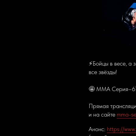
⚡️Бойцы в весе, а
все звёзды!
🤩 ММА Серия–67:
Прямая трансляци
и на сайте
mma-se
Анонс:
https://www