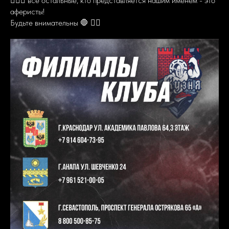
✋🏻🛑 все остальные, кто представляется нашим именем - это
аферисты!
Будьте внимательны 🛑 ✋🏻