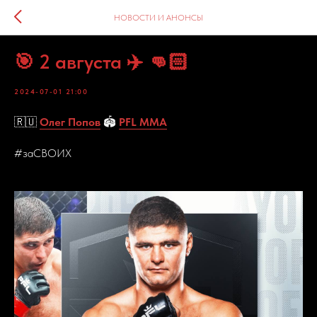
НОВОСТИ И АНОНСЫ
🎯 2 августа ✈️ 👊🏻
2024-07-01 21:00
🇷🇺
Олег Попов
🏟️
PFL MMA
#заСВОИХ