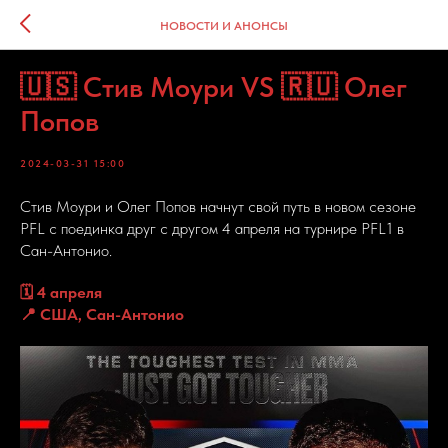
НОВОСТИ И АНОНСЫ
🇺🇸 Стив Моури VS 🇷🇺 Олег
Попов
2024-03-31 15:00
Стив Моури и Олег Попов начнут свой путь в новом сезоне
PFL с поединка друг с другом 4 апреля на турнире PFL1 в
Сан-Антонио.
🗓 4 апреля
📍 США, Сан-Антонио