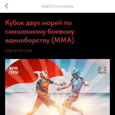
НОВОСТИ И АНОНСЫ
Кубок двух морей по
смешанному боевому
единоборству (MMA)
2023-07-03 12:00