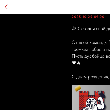
🎉 С ДН
2025-10-29 09:00
🎉 Сегодня свой 
От всей команды Б
громких побед и н
Пусть дух бойца в
⚒️🔥
С днём рождения,