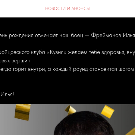
ЁМ РОЖДЕНИЯ!
НОВОСТИ И АНОНСЫ
день рождения отмечает наш боец — Фрейманов Илья
ойцовского клуба «Кузня» желаем тебе здоровья, вн
овых вершин!
сегда горит внутри, а каждый раунд становится шагом 
 Илья!