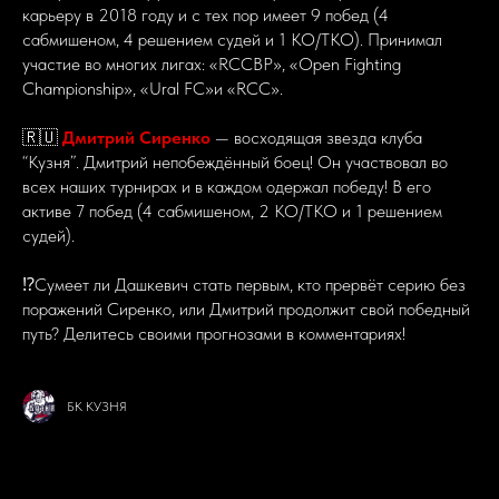
карьеру в 2018 году и с тех пор имеет 9 побед (4
сабмишеном, 4 решением судей и 1 KO/TKO). Принимал
участие во многих лигах: «RCCBP», «Open Fighting
Championship», «Ural FC»и «RCC».
🇷🇺
Дмитрий Сиренко
— восходящая звезда клуба
“Кузня”. Дмитрий непобеждённый боец! Он участвовал во
всех наших турнирах и в каждом одержал победу! В его
активе 7 побед (4 сабмишеном, 2 KO/TKO и 1 решением
судей).
⁉️Сумеет ли Дашкевич стать первым, кто прервёт серию без
поражений Сиренко, или Дмитрий продолжит свой победный
путь? Делитесь своими прогнозами в комментариях!
БК КУЗНЯ