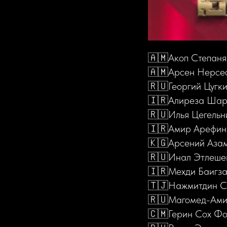
🇦🇲Акоп Степанян
🇦🇲Арсен Нерсес
🇷🇺Георгий Цугки
🇮🇷Алиреза Шариа
🇷🇺Илья Цегельни
🇮🇷Амир Арефина
🇰🇬Арсений Азама
🇷🇺Инал Этлешев 
🇮🇷Мехди Баигза
🇹🇯Нажмитдин Су
🇷🇺Магомед-Амин
🇨🇲Герин Сох Фо