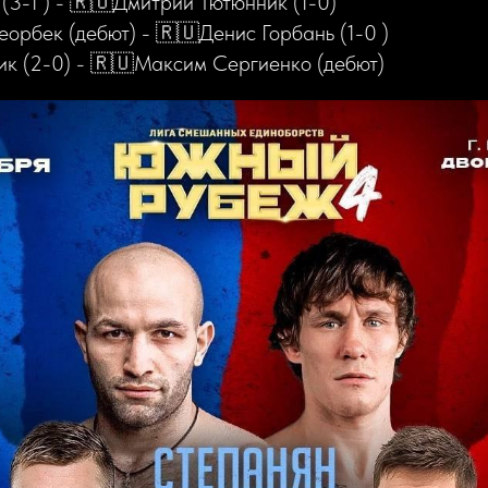
(3-1 ) - 🇷🇺Дмитрий Тютюнник (1-0)
рбек (дебют) - 🇷🇺Денис Горбань (1-0 )
к (2-0) - 🇷🇺Максим Сергиенко (дебют)