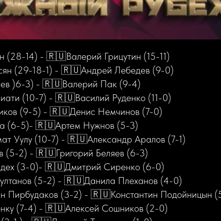
 (28-14) - 🇷🇺Валерий Грицутин (15-11)
ян (29-18-1) - 🇷🇺Андрей Лебедев (9-0)
ев )6-3) - 🇷🇺Валерий Пак (9-4)
ти (10-7) - 🇷🇺Василий Руденко (11-0)
ков (9-5) - 🇷🇺Денис Немчинов (7-0)
 (6-5)- 🇷🇺Артем Нужнов (5-3)
т Уулу (10-7) - 🇷🇺Александр Аралов (7-1)
(5-2) - 🇷🇺Григорий Беляев (6-3)
дех (3-0)- 🇷🇺Дмитрий Сиренко (6-0)
лтанов (5-2) - 🇷🇺Данила Плеханов (4-0)
 Пирбудаков (3-2) - 🇷🇺Константин Подойницын (
нку (7-4) - 🇷🇺Алексей Сошников (2-0)