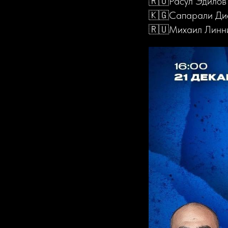
🇷🇺Расул Эдилов 
🇰🇬Сапарали Диео
🇷🇺Михаил Линни