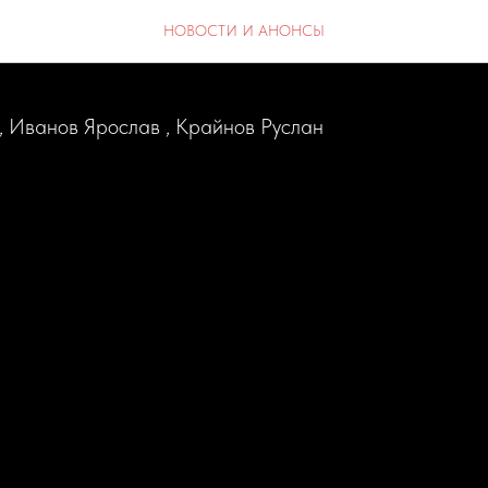
 тренировка 👊🏻
НОВОСТИ И АНОНСЫ
, Иванов Ярослав , Крайнов Руслан