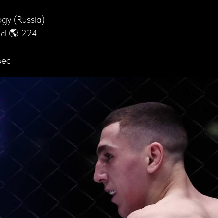
gy (Russia)
ld 🌎 224
вес