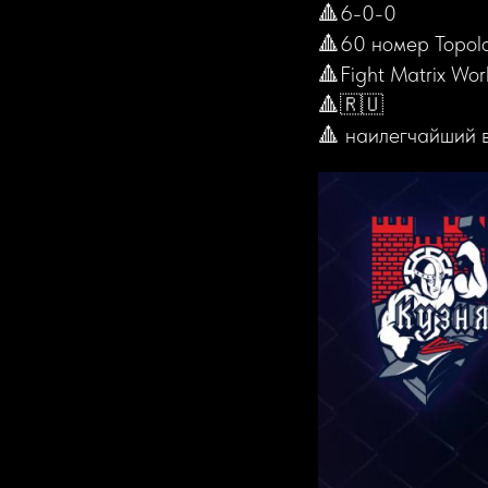
🔺6-0-0
🔺60 номер Topolo
🔺Fight Matrix Wor
🔺🇷🇺
🔺 наилегчайший 