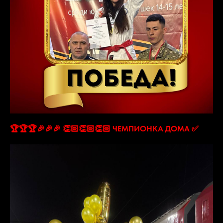
🏆🏆🏆🎉🎉🎉 👏🏻👏🏻👏🏻 ЧЕМПИОНКА ДОМА ✅