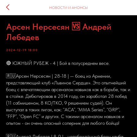
НОВОСТИ И АНОНСЫ
Арсен Нерсесян 🆚 Андрей
Лебедев
2024-12-19 18:00
🔴 ЮЖНЫЙ РУБЕЖ - 4 | Бой в полусреднем весе.
🇷🇺Арсен Нерсесян | 28-18 | — боец из Армении,
представляющий клуб «Львиное Сердце». Это опытнейший
боец с впечатляющим арсеналом навыков как в борьбе, так и
в стойке. Дебютировав в 2014 году, он заработал 28 побед
(11 сабмишеном, 8 KO/TKO, 9 решением судей). Он
выступал в таких лигах, как: “ACA”, “MMA Series”, “GRP”,
“FFP”, “Open FC” и других. С такими арсеналом навыков и
опытом - он очень опасный соперник для любого бойца!
🇷🇺Андрей Лебедев | 8-0 | - непобеждённый боец клуба