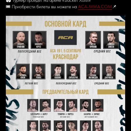
🏟️ Турнир пройдет на арене «Баскет Холл»
🎟️ Приобрести билеты вы можете на
ACA-MMA.COM
📌