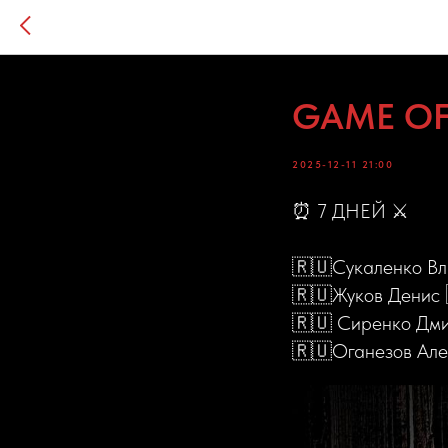
GAME OF
2025-12-11 21:00
⏰ 7 ДНЕЙ ⚔
🇷🇺Сукаленко Вл
🇷🇺Жуков Денис 
🇷🇺 Сиренко Дми
🇷🇺Оганезов Але