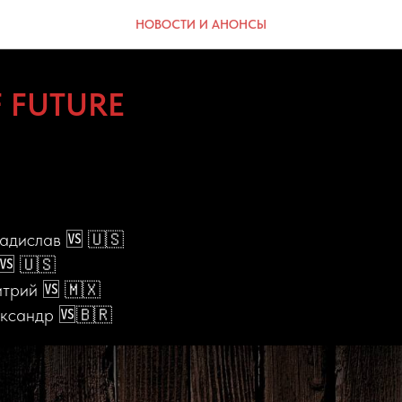
НОВОСТИ И АНОНСЫ
 FUTURE
адислав 🆚 🇺🇸
🆚 🇺🇸
трий 🆚 🇲🇽
ксандр 🆚🇧🇷