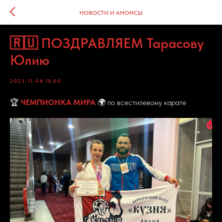
НОВОСТИ И АНОНСЫ
🇷🇺 ПОЗДРАВЛЯЕМ Тарасову
Юлию
2023-11-08 18:00
🏆
ЧЕМПИОНКА МИРА
🌍 по всестилевому карате