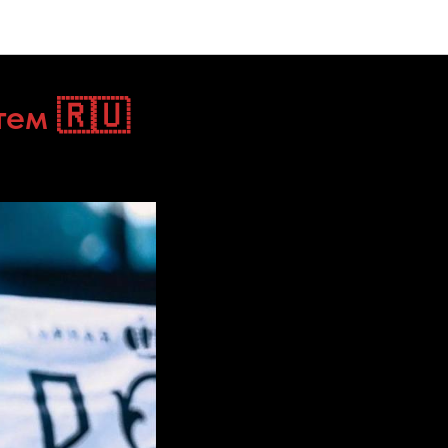
тем 🇷🇺