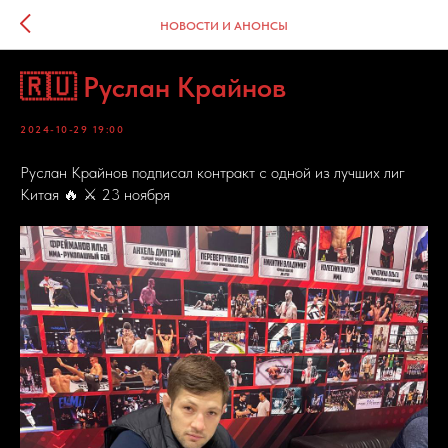
НОВОСТИ И АНОНСЫ
🇷🇺 Руслан Крайнов
2024-10-29 19:00
Руслан Крайнов подписал контракт с одной из лучших лиг
Китая 🔥 ⚔️ 23 ноября