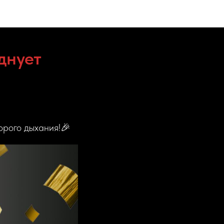
днует
орого дыхания!🎉