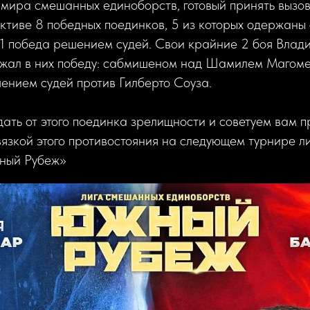
 мира смешанных единоборств, готовый принять вызов
активе 8 победных поединков, 5 из которых одержаны
1 победа решением судей. Свои крайние 2 боя Влади
ржал в них победу: сабмишеном над Шамилем Магом
ением судей против Гилберто Соуза.
ть от этого поединка зрелищности и советуем вам п
язкой этого противостояния на следующем турнире 
ный Рубеж»