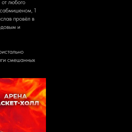
 от любого
 сабмишеном, 1
слав провёл в
едовым и
ристально
лиги смешанных