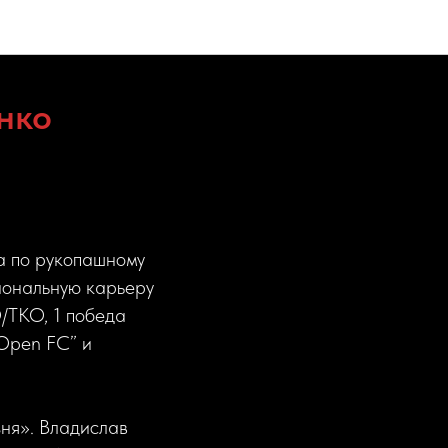
нко
а по рукопашному
иональную карьеру
O/TKO, 1 победа
“Open FC” и
ня». Владислав