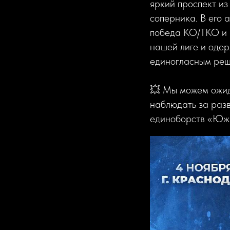
яркий проспект из
соперника. В его 
победа KO/TKO и 
нашей лиге и оде
единогласным реш
💥 Мы можем ожида
наблюдать за разв
единоборств «Юж