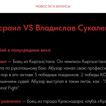
НОВОСТИ И АНОНСЫ
сраил VS Владислав Сукале
ой в полусреднем весе
аил
— Боец из Кыргызстана. Он чемпион Кыргызстан
рта по рукопашному бою. Абузар начал свою професс
ех пор в его активе 5 победных поединков: 2 победы K
шением судей. Абузар выступал в таких лигах, как : 
nal Fight”.
Сукаленко
— боец из города Краснодара, клуба «Куз