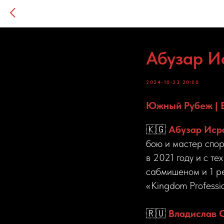
Абузар И
2024-10-23 20:00
Южный Рубеж | Б
🇰🇬
Абузар Иср
бою и мастер спо
в 2021 году и с т
сабмишеном и 1 ре
«Kingdom Professio
🇷🇺
Владислав 