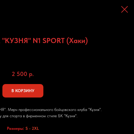
 "КУЗНЯ" N1 SPORT (Хаки)
Мерч «Кузня»
Артикул:
010044
2 500
р.
В КОРЗИНУ
. Мерч профессионального бойцовского клуба "Кузня".
у для спорта в фирменном стиле БК "Кузня".
Размеры:
S - 2XL